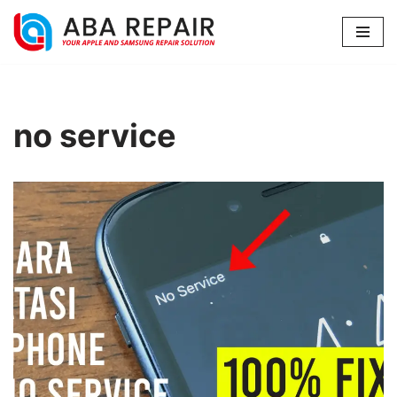
Lompat
ke
konten
no service