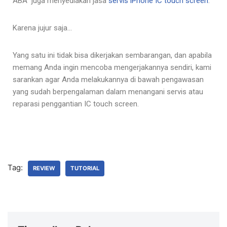
ABA juga menyediakan jasa
servis iPhone IC touch screen
.
Karena jujur saja…
Yang satu ini tidak bisa dikerjakan sembarangan, dan apabila
memang Anda ingin mencoba mengerjakannya sendiri, kami
sarankan agar Anda melakukannya di bawah pengawasan
yang sudah berpengalaman dalam menangani servis atau
reparasi penggantian IC touch screen.
Tag:
REVIEW
TUTORIAL