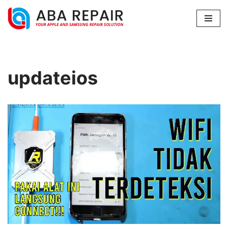
Lompat
ke
konten
updateios