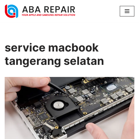
Lompat
ke
konten
service macbook
tangerang selatan