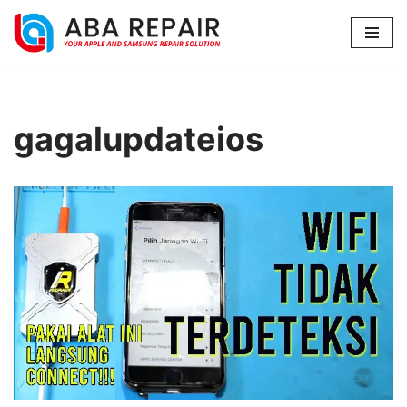
Lompat
ke
konten
gagalupdateios